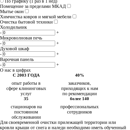
По графику (1 раз в 1 нед)
Помещение за пределами МКАД
Мытье окон
Химчистка ковров и мягкой мебели
Очистка бытовой техники
Холодильник
-
+
Микроволновая печь
-
+
Духовой шкаф
-
+
Варочная панель
-
+
О нас в цифрах
С 2003 ГОДА
40%
опыт работы в
заказчиков,
сфере клининговых
приходящих к нам
услуг
по рекомендации
35
более 140
стационаров на
профессиональных
постоянном
сотрудников
обслуживании
Для своевременной очистки прилежащей территории или
кровли крыши от снега и наледи необходимо иметь обученный