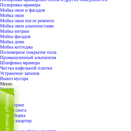
Полировка мрамора
Мойка окон и фасадов
Мойка окон
Мойка окон после ремонта
Мойка окон альпинистами
Мойка витрин
Мойка фасадов
Мойка дома
Мойка коттеджа
Полимерное покрытие пола
Промышленный альпинизм
Шлифовка мрамора
Чистка кафельной плитки
Устранение запахов
Вывоз мусора
Меню
Услуги
Уборка
Калькулятор уборки
Назад
Территории
Уборка снега
ВИП-уборка
Уборка квартир
Назад