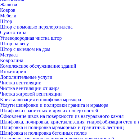
Жалюзи
Ковров
Мебели
Штор
Штор с помощью перхлорэтилена
Сухого типа
Углеводородная чистка штор
Штор на весу
Штор с выездом на дом
Матраса
Ковролина
Комплексное обслуживание зданий
Инжиниринг
Дополнительные услуги
Чистка вентиляции
Чистка вентиляции от жира
Чистка жировой вентиляции
Кристаллизация и шлифовка мрамора
Услуги шлифовки и полировки гранита и мрамора
Шлифовка гранитных и других поверхностей
Обновление швов на поверхности из натурального камня
Шлифовка, полировка, кристаллизация, гидрофобизация стен и 
Шлифовка и полировка мраморных и гранитных лестниц
Шлифовка и полировка бетонных полов
Полировка мраморных полов и других поверхностей