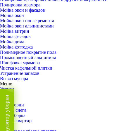
Полировка мрамора
Мойка окон и фасадов
Мойка окон
Мойка окон после ремонта
Мойка окон альпинистами
Мойка витрин
Мойка фасадов
Мойка дома
Мойка коттеджа
Полимерное покрытие пола
Промышленный альпинизм
Шлифовка мрамора
Чистка кафельной плитки
Устранение запахов
Вывоз мусора
Меню
Услуги
Уборка
Калькулятор уборки
Назад
Территории
Уборка снега
ВИП-уборка
Уборка квартир
Назад