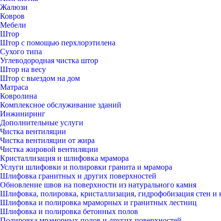
Жалюзи
Ковров
Мебели
Штор
Штор с помощью перхлорэтилена
Сухого типа
Углеводородная чистка штор
Штор на весу
Штор с выездом на дом
Матраса
Ковролина
Комплексное обслуживание зданий
Инжиниринг
Дополнительные услуги
Чистка вентиляции
Чистка вентиляции от жира
Чистка жировой вентиляции
Кристаллизация и шлифовка мрамора
Услуги шлифовки и полировки гранита и мрамора
Шлифовка гранитных и других поверхностей
Обновление швов на поверхности из натурального камня
Шлифовка, полировка, кристаллизация, гидрофобизация стен и 
Шлифовка и полировка мраморных и гранитных лестниц
Шлифовка и полировка бетонных полов
Полировка мраморных полов и других поверхностей