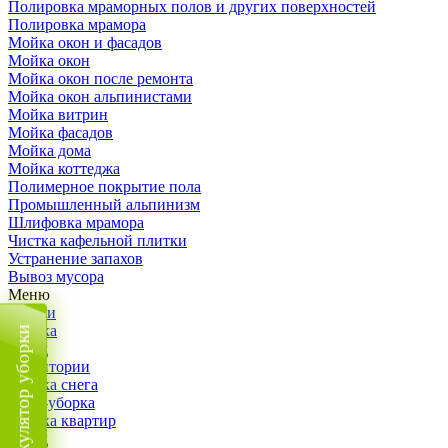
Полировка мраморных полов и других поверхностей
Полировка мрамора
Мойка окон и фасадов
Мойка окон
Мойка окон после ремонта
Мойка окон альпинистами
Мойка витрин
Мойка фасадов
Мойка дома
Мойка коттеджа
Полимерное покрытие пола
Промышленный альпинизм
Шлифовка мрамора
Чистка кафельной плитки
Устранение запахов
Вывоз мусора
Меню
Услуги
Уборка
Калькулятор уборки
Назад
Территории
Уборка снега
ВИП-уборка
Уборка квартир
Назад