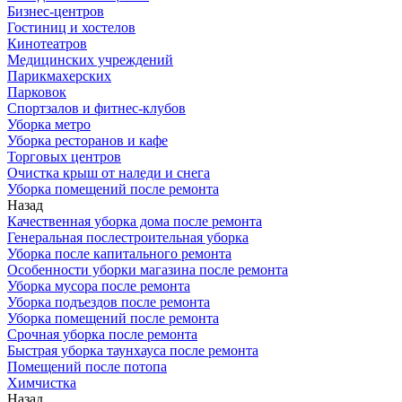
Бизнес-центров
Гостиниц и хостелов
Кинотеатров
Медицинских учреждений
Парикмахерских
Парковок
Спортзалов и фитнес-клубов
Уборка метро
Уборка ресторанов и кафе
Торговых центров
Очистка крыш от наледи и снега
Уборка помещений после ремонта
Назад
Качественная уборка дома после ремонта
Генеральная послестроительная уборка
Уборка после капитального ремонта
Особенности уборки магазина после ремонта
Уборка мусора после ремонта
Уборка подъездов после ремонта
Уборка помещений после ремонта
Срочная уборка после ремонта
Быстрая уборка таунхауса после ремонта
Помещений после потопа
Химчистка
Назад