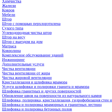
Химчистка
Жалюзи
Ковров
Мебели
Штор
Штор с помощью перхлорэтилена
Сухого типа
Углеводородная чистка штор
Штор на весу
Штор с выездом на дом
Матраса
Ковролина
Комплексное обслуживание зданий
Инжиниринг
Дополнительные услуги
Чистка вентиляции
Чистка вентиляции от жира
Чистка жировой вентиляции
Кристаллизация и шлифовка мрамора
Услуги шлифовки и полировки гранита и мрамора
Шлифовка гранитных и других поверхностей
Обновление швов на поверхности из натурального камня
Шлифовка, полировка, кристаллизация, гидрофобизация стен и
Шлифовка и полировка мраморных и гранитных лестниц
Шлифовка и полировка бетонных полов