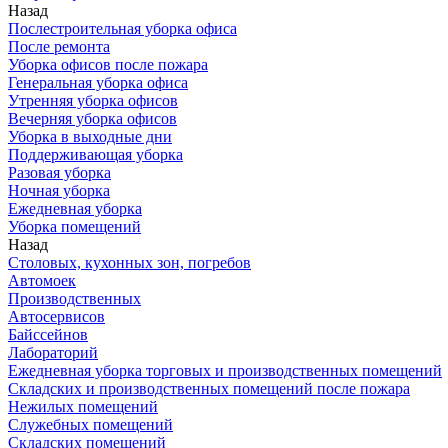
Назад
Послестроительная уборка офиса
После ремонта
Уборка офисов после пожара
Генеральная уборка офиса
Утренняя уборка офисов
Вечерняя уборка офисов
Уборка в выходные дни
Поддерживающая уборка
Разовая уборка
Ночная уборка
Ежедневная уборка
Уборка помещений
Назад
Столовых, кухонных зон, погребов
Автомоек
Производственных
Автосервисов
Байссейнов
Лабораторий
Ежедневная уборка торговых и производственных помещений
Складских и производственных помещений после пожара
Нежилых помещений
Служебных помещений
Складских помещений