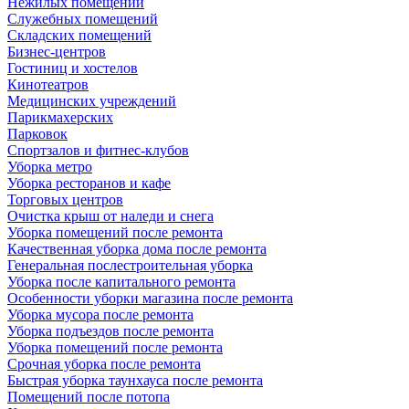
Нежилых помещений
Служебных помещений
Складских помещений
Бизнес-центров
Гостиниц и хостелов
Кинотеатров
Медицинских учреждений
Парикмахерских
Парковок
Спортзалов и фитнес-клубов
Уборка метро
Уборка ресторанов и кафе
Торговых центров
Очистка крыш от наледи и снега
Уборка помещений после ремонта
Качественная уборка дома после ремонта
Генеральная послестроительная уборка
Уборка после капитального ремонта
Особенности уборки магазина после ремонта
Уборка мусора после ремонта
Уборка подъездов после ремонта
Уборка помещений после ремонта
Срочная уборка после ремонта
Быстрая уборка таунхауса после ремонта
Помещений после потопа