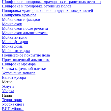
Шлифовка и полировка мраморных и гранитных лестниц
Шлифовка и полировка бетонных полов
Полировка мраморных полов и других поверхностей
Полировка мрамора
Мойка окон и фасадов
Мойка окон
Мойка окон после ремонта
Мойка окон альпинистами
Мойка витрин
Мойка фасадов
Мойка дома
Мойка коттеджа
Полимерное покрытие пола
Промышленный альпинизм
Шлифовка мрамора
Чистка кафельной плитки
Устранение запахов
Вывоз мусора
Меню
Услуги
Уборка
Назад
Территории
Уборка снега
ВИП-уборка