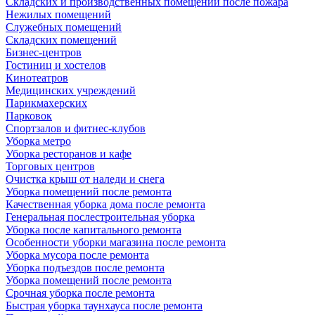
Складских и производственных помещений после пожара
Нежилых помещений
Служебных помещений
Складских помещений
Бизнес-центров
Гостиниц и хостелов
Кинотеатров
Медицинских учреждений
Парикмахерских
Парковок
Спортзалов и фитнес-клубов
Уборка метро
Уборка ресторанов и кафе
Торговых центров
Очистка крыш от наледи и снега
Уборка помещений после ремонта
Качественная уборка дома после ремонта
Генеральная послестроительная уборка
Уборка после капитального ремонта
Особенности уборки магазина после ремонта
Уборка мусора после ремонта
Уборка подъездов после ремонта
Уборка помещений после ремонта
Срочная уборка после ремонта
Быстрая уборка таунхауса после ремонта