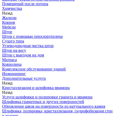
Помещений после потопа
Химчистка
Назад
Жалюзи
Ковров
Мебели
Штор
Штор с помощью перхлорэтилена
Сухого типа
Углеводородная чистка штор
Штор на весу
Штор с выездом на дом
Матраса
Ковролина
Комплексное обслуживание зданий
Инжиниринг
Дополнительные услуги
Назад
Кристаллизация и шлифовка мрамора
Назад
Услуги шлифовки и полировки гранита и мрамора
Шлифовка гранитных и других поверхностей
Обновление швов на поверхности из натурального камня
Шлифовка, полировка, кристаллизация, гидрофобизация стен
и колонн