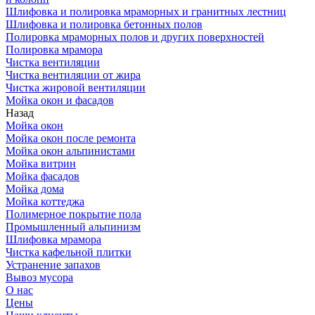
Шлифовка и полировка мраморных и гранитных лестниц
Шлифовка и полировка бетонных полов
Полировка мраморных полов и других поверхностей
Полировка мрамора
Чистка вентиляции
Чистка вентиляции от жира
Чистка жировой вентиляции
Мойка окон и фасадов
Назад
Мойка окон
Мойка окон после ремонта
Мойка окон альпинистами
Мойка витрин
Мойка фасадов
Мойка дома
Мойка коттеджа
Полимерное покрытие пола
Промышленный альпинизм
Шлифовка мрамора
Чистка кафельной плитки
Устранение запахов
Вывоз мусора
О нас
Цены