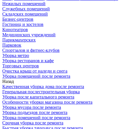
Нежилых помещений
Служебных помещений
Складских помещений
Бизнес-центров
Гостиниц и хостелов
Кинотеатров
Медицинских учреждений
Парикмахерских
Парковок
Спортзалов и фитнес-клубов
Уборка метро
Уборка ресторанов и кафе
Торговых центров
Очистка крыш от наледи и снега
Уборка помещений после ремонта
Назад
Качественная уборка дома после ремонта
Генеральная послестроительная уборка
Уборка после капитального ремонта
Особенности уборки магазина после ремонта
Уборка мусора после ремонта
Уборка подъездов после ремонта
Уборка помещений после ремонта
Срочная уборка после ремонта
Быстрая уборка таунхауса после ремонта