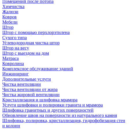
Помещений после потопа
Химчистка
Жалюзи
Ковров
Мебели
Штор
Штор с помощью перхлорэтилена
Сухого типа
Углеводородная чистка штор
Штор на весу
Штор с выездом на дом
Матраса
Ковролина
Комплексное обслуживание зданий
Инжиниринг
Дополнительные услуги
Чистка вентиляции
Чистка вентиляции от жира
Чистка жировой вентиляции
Кристаллизация и шлифовка мрамора
Услуги шлифовки и полировки гранита и мрамора
Шлифовка гранитных и других поверхностей
Обновление швов на поверхности из натурального камня
Шлифовка, полировка, кристаллизация, гидрофобизация стен
и колонн