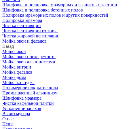
Шлифовка и полировка мраморных и гранитных лестниц
Шлифовка и полировка бетонных полов
Полировка мраморных полов и других поверхностей
Полировка мрамора
Чистка вентиляции
Чистка вентиляции от жира
Чистка жировой вентиляции
Мойка окон и фасадов
Назад
Мойка окон
Мойка окон после ремонта
Мойка окон альпинистами
Мойка витрин
Мойка фасадов
Мойка дома
Мойка коттеджа
Полимерное покрытие пола
Промышленный альпинизм
Шлифовка мрамора
Чистка кафельной плитки
Устранение запахов
Вывоз мусора
О нас
Цены