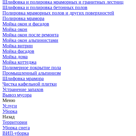
Шлифовка и полировка мраморных и гранитных лестниц
Шлифовка и полировка бетонных полов
Полировка мраморных полов и других поверхностей
Полировка мрамора
Мойка окон и фасадов
Мойка окон
Мойка окон после ремонта
Мойка окон альпинистами
Мойка витрин
Мойка фасадов
Мойка дома
Мойка коттеджа
Полимерное покрытие пола
Промышленный альпинизм
Шлифовка мрамора
Чистка кафельной плитки
Устранение запахов
Вывоз мусора
Меню
Услуги
Уборка
Назад
Территории
Уборка снега
ВИП-уборка