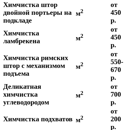
Химчистка штор
от
2
двойной портьеры на
450
м
подкладе
р.
от
Химчистка
2
450
м
ламбрекена
р.
от
Химчистка римских
550-
2
штор с механизмом
м
670
подъема
р.
Деликатная
от
2
химчистка
700
м
углеводородом
р.
от
2
Химчистка подхватов
200
м
р.