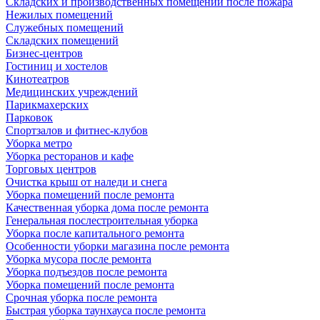
Складских и производственных помещений после пожара
Нежилых помещений
Служебных помещений
Складских помещений
Бизнес-центров
Гостиниц и хостелов
Кинотеатров
Медицинских учреждений
Парикмахерских
Парковок
Спортзалов и фитнес-клубов
Уборка метро
Уборка ресторанов и кафе
Торговых центров
Очистка крыш от наледи и снега
Уборка помещений после ремонта
Качественная уборка дома после ремонта
Генеральная послестроительная уборка
Уборка после капитального ремонта
Особенности уборки магазина после ремонта
Уборка мусора после ремонта
Уборка подъездов после ремонта
Уборка помещений после ремонта
Срочная уборка после ремонта
Быстрая уборка таунхауса после ремонта