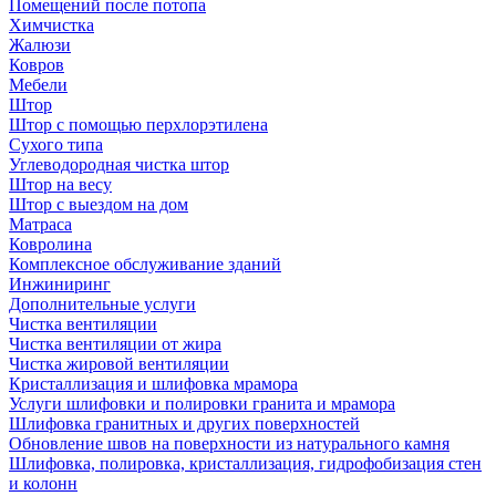
Помещений после потопа
Химчистка
Жалюзи
Ковров
Мебели
Штор
Штор с помощью перхлорэтилена
Сухого типа
Углеводородная чистка штор
Штор на весу
Штор с выездом на дом
Матраса
Ковролина
Комплексное обслуживание зданий
Инжиниринг
Дополнительные услуги
Чистка вентиляции
Чистка вентиляции от жира
Чистка жировой вентиляции
Кристаллизация и шлифовка мрамора
Услуги шлифовки и полировки гранита и мрамора
Шлифовка гранитных и других поверхностей
Обновление швов на поверхности из натурального камня
Шлифовка, полировка, кристаллизация, гидрофобизация стен
и колонн