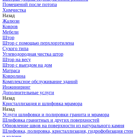
Помещений после потопа
Химчистка
Назад
Жалюзи
Ковров
Мебели
Штор
Штор с помощью перхлорэтилена
Сухого типа
Углеводородная чистка штор
Штор на весу
Штор с выездом на дом
Матраса
Ковролина
Комплексное обслуживание зданий
Инжиниринг
Дополнительные услуги
Назад
Кристаллизация и шлифовка мрамора
Назад
Услуги шлифовки и полировки гранита и мрамора
Шлифовка гранитных и других поверхностей
Обновление швов на поверхности из натурального камня
Шлифовка, полировка, кристаллизация, гидрофобизация стен
и колонн