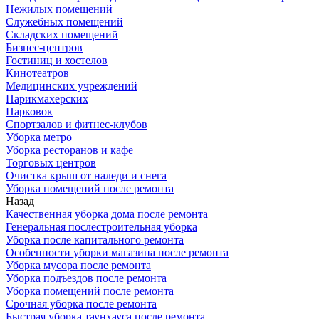
Нежилых помещений
Служебных помещений
Складских помещений
Бизнес-центров
Гостиниц и хостелов
Кинотеатров
Медицинских учреждений
Парикмахерских
Парковок
Спортзалов и фитнес-клубов
Уборка метро
Уборка ресторанов и кафе
Торговых центров
Очистка крыш от наледи и снега
Уборка помещений после ремонта
Назад
Качественная уборка дома после ремонта
Генеральная послестроительная уборка
Уборка после капитального ремонта
Особенности уборки магазина после ремонта
Уборка мусора после ремонта
Уборка подъездов после ремонта
Уборка помещений после ремонта
Срочная уборка после ремонта
Быстрая уборка таунхауса после ремонта