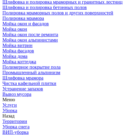
Шлифовка и полировка мраморных и гранитных лестниц
Шлифовка и полировка бетонных полов
Полировка мраморных полов и других поверхностей
Полировка мрамора
Мойка окон и фасадов
Мойка окон
Мойка окон после ремонта
Мойка окон альпинистами
Мойка витрин
Мойка фасадов
Мойка дома
Мойка коттеджа
Полимерное покрытие пола
Промышленный альпинизм
Шлифовка мрамора
Чистка кафельной плитки
Устранение запахов
Вывоз мусора
Меню
Услуги
Уборка
Назад
Территории
Уборка снега
ВИП-уборка