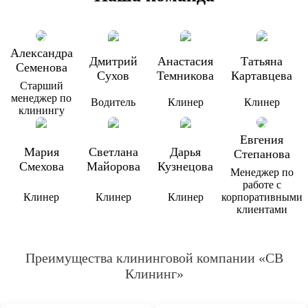
Александра
Дмитрий
Анастасия
Татьяна
Семенова
Сухов
Темникова
Картавцева
Старший
менеджер по
Водитель
Клинер
Клинер
клинингу
Евгения
Мария
Светлана
Дарья
Степанова
Смехова
Майорова
Кузнецова
Менеджер по
работе с
Клинер
Клинер
Клинер
корпоративными
клиентами
Преимущества клининговой компании «СВ
Клининг»