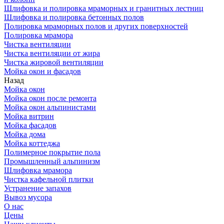
Шлифовка и полировка мраморных и гранитных лестниц
Шлифовка и полировка бетонных полов
Полировка мраморных полов и других поверхностей
Полировка мрамора
Чистка вентиляции
Чистка вентиляции от жира
Чистка жировой вентиляции
Мойка окон и фасадов
Назад
Мойка окон
Мойка окон после ремонта
Мойка окон альпинистами
Мойка витрин
Мойка фасадов
Мойка дома
Мойка коттеджа
Полимерное покрытие пола
Промышленный альпинизм
Шлифовка мрамора
Чистка кафельной плитки
Устранение запахов
Вывоз мусора
О нас
Цены