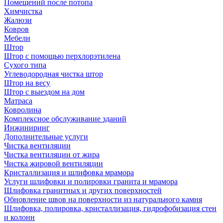
Помещений после потопа
Химчистка
Жалюзи
Ковров
Мебели
Штор
Штор с помощью перхлорэтилена
Сухого типа
Углеводородная чистка штор
Штор на весу
Штор с выездом на дом
Матраса
Ковролина
Комплексное обслуживание зданий
Инжиниринг
Дополнительные услуги
Чистка вентиляции
Чистка вентиляции от жира
Чистка жировой вентиляции
Кристаллизация и шлифовка мрамора
Услуги шлифовки и полировки гранита и мрамора
Шлифовка гранитных и других поверхностей
Обновление швов на поверхности из натурального камня
Шлифовка, полировка, кристаллизация, гидрофобизация стен
и колонн