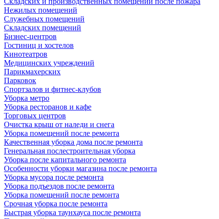
Складских и производственных помещений после пожара
Нежилых помещений
Служебных помещений
Складских помещений
Бизнес-центров
Гостиниц и хостелов
Кинотеатров
Медицинских учреждений
Парикмахерских
Парковок
Спортзалов и фитнес-клубов
Уборка метро
Уборка ресторанов и кафе
Торговых центров
Очистка крыш от наледи и снега
Уборка помещений после ремонта
Качественная уборка дома после ремонта
Генеральная послестроительная уборка
Уборка после капитального ремонта
Особенности уборки магазина после ремонта
Уборка мусора после ремонта
Уборка подъездов после ремонта
Уборка помещений после ремонта
Срочная уборка после ремонта
Быстрая уборка таунхауса после ремонта