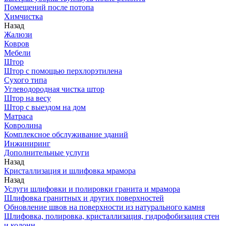
Помещений после потопа
Химчистка
Назад
Жалюзи
Ковров
Мебели
Штор
Штор с помощью перхлорэтилена
Сухого типа
Углеводородная чистка штор
Штор на весу
Штор с выездом на дом
Матраса
Ковролина
Комплексное обслуживание зданий
Инжиниринг
Дополнительные услуги
Назад
Кристаллизация и шлифовка мрамора
Назад
Услуги шлифовки и полировки гранита и мрамора
Шлифовка гранитных и других поверхностей
Обновление швов на поверхности из натурального камня
Шлифовка, полировка, кристаллизация, гидрофобизация стен
и колонн